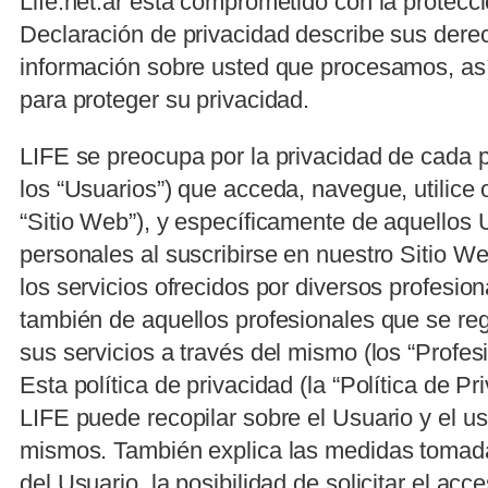
Life.net.ar está comprometido con la protecci
Declaración de privacidad describe sus derec
información sobre usted que procesamos, a
para proteger su privacidad.
LIFE se preocupa por la privacidad de cada p
los “Usuarios”) que acceda, navegue, utilice o
“Sitio Web”), y específicamente de aquellos
personales al suscribirse en nuestro Sitio Web
los servicios ofrecidos por diversos profesio
también de aquellos profesionales que se reg
sus servicios a través del mismo (los “Profesi
Esta política de privacidad (la “Política de P
LIFE puede recopilar sobre el Usuario y el u
mismos. También explica las medidas tomada
del Usuario, la posibilidad de solicitar el acc